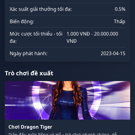
Xác suất giải thưởng tối đa:
0.5%
Biến động:
Thấp
Mức cược tối thiểu - tối
1.000 VNĐ - 20.000.000
đa:
VNĐ
Ngày phát hành:
2023-04-15
Trò chơi đề xuất
Chơi Dragon Tiger
Trận đấu giữa Rồng và Hổ – trò chơi nhanh chóng, dễ