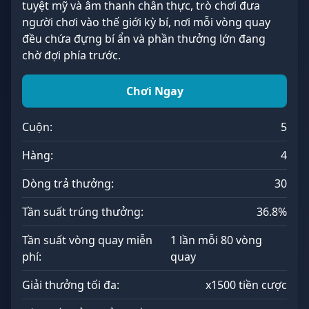
tuyệt mỹ và âm thanh chân thực, trò chơi đưa
người chơi vào thế giới kỳ bí, nơi mỗi vòng quay
đều chứa đựng bí ẩn và phần thưởng lớn đang
chờ đợi phía trước.
Chơi Ngay
Cuộn:
5
Hàng:
4
Dòng trả thưởng:
30
Tần suất trúng thưởng:
36.8%
Tần suất vòng quay miễn
1 lần mỗi 80 vòng
phí:
quay
Giải thưởng tối đa:
x1500 tiền cược