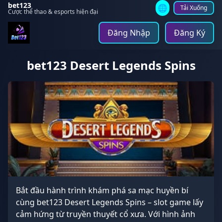
bet123
🌐
Tải Xuống
Cược thể thao & esports hiện đại
Đăng Nhập
Đăng Ký
bet123 Desert Legends Spins
Bắt đầu hành trình khám phá sa mạc huyền bí
cùng bet123 Desert Legends Spins – slot game lấy
cảm hứng từ truyền thuyết cổ xưa. Với hình ảnh